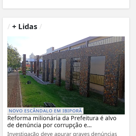
/
+ Lidas
/
NOVO ESCÂNDALO EM IBIPORÃ
Reforma milionária da Prefeitura é alvo
de denúncia por corrupção e...
Investigação deve apurar graves denúncias