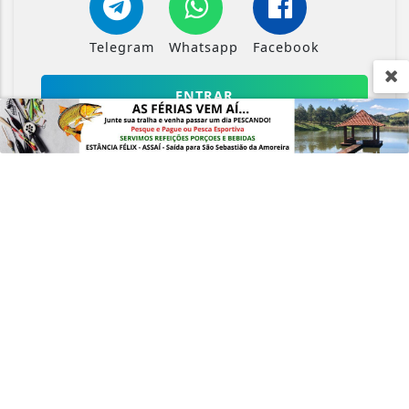
experiência de navegação. Ao continuar o acesso,
entendemos que você concorda com nossos Termos
Telegram
Whatsapp
Facebook
de Uso e Privacidade.
PARA MAIS INFORMAÇÕES,
ACESSE NOSSOS TERMOS
CLICANDO AQUI
ENTRAR
PROSSEGUIR
Crie sua conta e confira as
vantagens do Portal
Você pode ler matérias exclusivas, anunciar
classificados e muito mais!