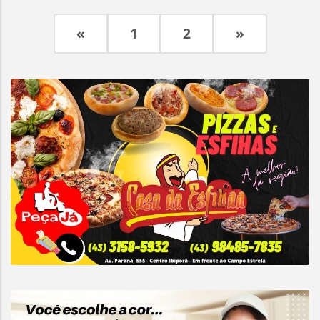
«
1
2
»