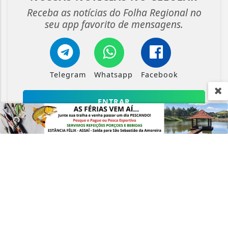
Receba as notícias do Folha Regional no
seu app favorito de mensagens.
Termos de Uso e Privacidade
Esse site utiliza cookies para melhorar sua
experiência de navegação. Ao continuar o acesso,
entendemos que você concorda com nossos Termos
Telegram
Whatsapp
Facebook
de Uso e Privacidade.
PARA MAIS INFORMAÇÕES,
ACESSE NOSSOS TERMOS
CLICANDO AQUI
ENTRAR
PROSSEGUIR
Crie sua conta e confira as
vantagens do Portal