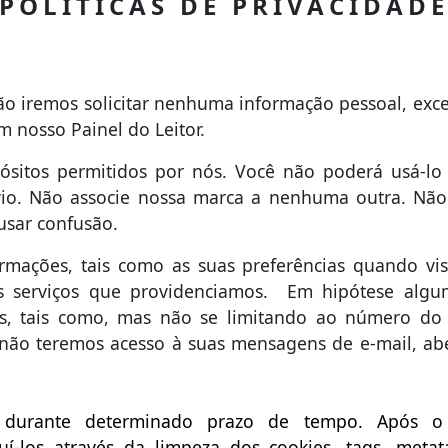
POLÍTICAS DE PRIVACIDAD
ão iremos solicitar nenhuma informação pessoal, exc
m nosso Painel do Leitor.
pósitos permitidos por nós. Você não poderá usá-lo
vio. Não associe nossa marca a nenhuma outra. Nã
usar confusão.
mações, tais como as suas preferências quando visi
s serviços que providenciamos. Em hipótese algu
is, tais como, mas não se limitando ao número do 
 e não teremos acesso à suas mensagens de e-mail, a
s durante determinado prazo de tempo. Após o 
í-los através da limpeza dos cookies, tags, meta