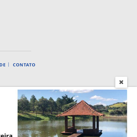
|
DE
CONTATO
S.
ntendemos que você
PROSSEGUIR