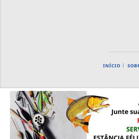
|
INÍCIO
SOB
Termos de Uso e Privacidade
©
Esse site utiliza cookies para melhorar sua
concorda com nossos Termos de Uso e Priva