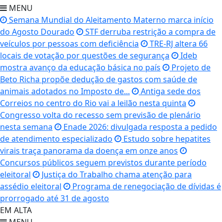
MENU
Semana Mundial do Aleitamento Materno marca início
do Agosto Dourado
STF derruba restrição a compra de
veículos por pessoas com deficiência
TRE-RJ altera 66
locais de votação por questões de segurança
Ideb
mostra avanço da educação básica no país
Projeto de
Beto Richa propõe dedução de gastos com saúde de
animais adotados no Imposto de...
Antiga sede dos
Correios no centro do Rio vai a leilão nesta quinta
Congresso volta do recesso sem previsão de plenário
nesta semana
Enade 2026: divulgada resposta a pedido
de atendimento especializado
Estudo sobre hepatites
virais traça panorama da doença em onze anos
Concursos públicos seguem previstos durante período
eleitoral
Justiça do Trabalho chama atenção para
assédio eleitoral
Programa de renegociação de dívidas é
prorrogado até 31 de agosto
EM ALTA