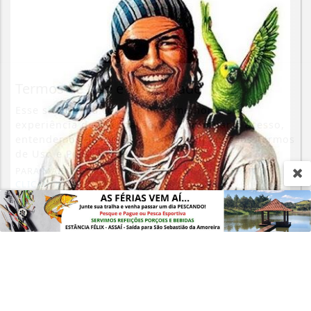
Termos de Uso e Privacidade
Esse site utiliza cookies para melhorar sua
experiência de navegação. Ao continuar o acesso,
entendemos que você concorda com nossos Termos
de Uso e Privacidade.
PARA MAIS INFORMAÇÕES,
ACESSE NOSSOS TERMOS
CLICANDO AQUI
PROSSEGUIR
APARTE
O Fantasma do Flash: A Saga de
Vardemá Papagaio