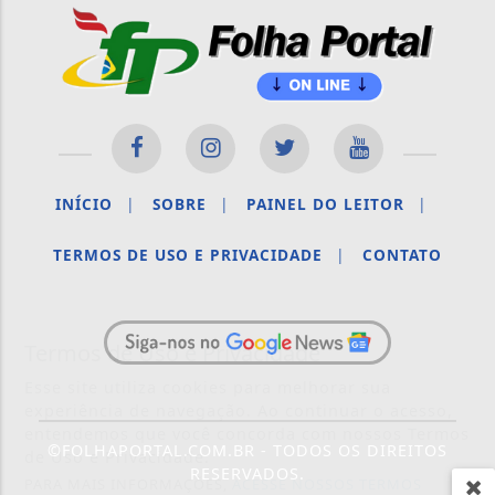
INÍCIO
|
SOBRE
|
PAINEL DO LEITOR
|
TERMOS DE USO E PRIVACIDADE
|
CONTATO
Termos de Uso e Privacidade
Esse site utiliza cookies para melhorar sua
experiência de navegação. Ao continuar o acesso,
entendemos que você concorda com nossos Termos
©FOLHAPORTAL.COM.BR - TODOS OS DIREITOS
de Uso e Privacidade.
RESERVADOS.
PARA MAIS INFORMAÇÕES,
ACESSE NOSSOS TERMOS