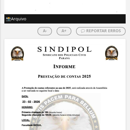
📸Arquivo
A-
A+
REPORTAR ERROS