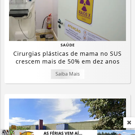
SAÚDE
Cirurgias plásticas de mama no SUS
crescem mais de 50% em dez anos
Saiba Mais
Termos de Uso e Privacidade
Esse site utiliza cookies para melhorar sua
experiência de navegação. Ao continuar o acesso,
entendemos que você concorda com nossos Termos
de Uso e Privacidade.
PARA MAIS INFORMAÇÕES,
ACESSE NOSSOS TERMOS
CLICANDO AQUI