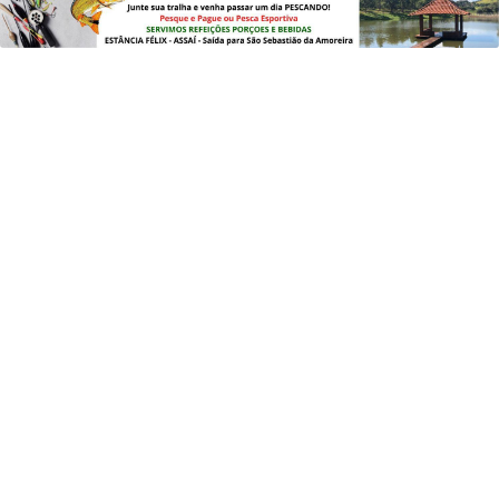
PROSSEGUIR
REGIONAL
Sem Hospital, administração
municipal de Jataizinho enfrenta
desafios e conta...
Saiba Mais
MAIS POSTAGENS