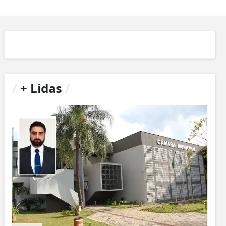
/
+ Lidas
/