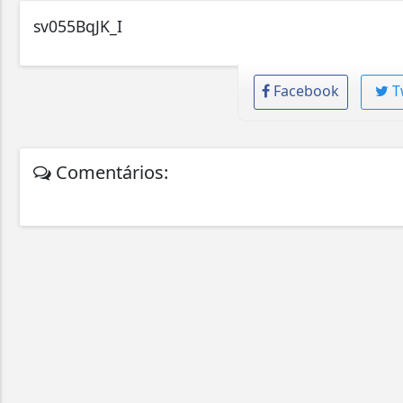
sv055BqJK_I
Facebook
T
Comentários: