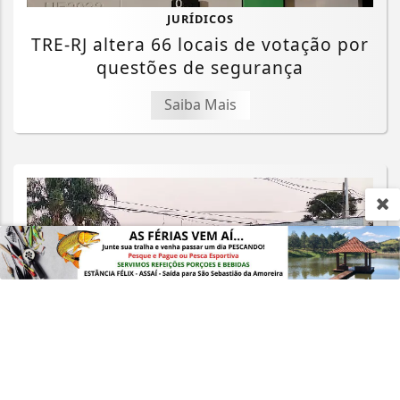
JURÍDICOS
TRE-RJ altera 66 locais de votação por
questões de segurança
Termos de Uso e Privacidade
Saiba Mais
Esse site utiliza cookies para melhorar sua
experiência de navegação. Ao continuar o acesso,
entendemos que você concorda com nossos Termos
de Uso e Privacidade.
PARA MAIS INFORMAÇÕES,
ACESSE NOSSOS TERMOS
CLICANDO AQUI
PROSSEGUIR