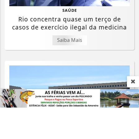
SAÚDE
Rio concentra quase um terço de
casos de exercício ilegal da medicina
Saiba Mais
Termos de Uso e Privacidade
Esse site utiliza cookies para melhorar sua
experiência de navegação. Ao continuar o acesso,
entendemos que você concorda com nossos Termos
de Uso e Privacidade.
PARA MAIS INFORMAÇÕES,
ACESSE NOSSOS TERMOS
CLICANDO AQUI
PROSSEGUIR