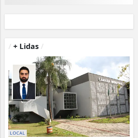
/
+ Lidas
/
LOCAL