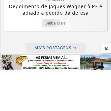
Depoimento de Jaques Wagner à PF é
adiado a pedido da defesa
Termos de Uso e Privacidade
Saiba Mais
Esse site utiliza cookies para melhorar sua
experiência de navegação. Ao continuar o acesso,
entendemos que você concorda com nossos Termos
de Uso e Privacidade.
MAIS POSTAGENS
PARA MAIS INFORMAÇÕES,
ACESSE NOSSOS TERMOS
CLICANDO AQUI
PROSSEGUIR
Crie sua conta e confira as
vantagens do Portal
Você pode ler matérias exclusivas, anunciar
classificados e muito mais!