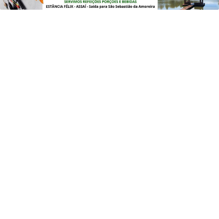
EDUCAÇÃO
Saeb 2025: Brasil recupera nível pré-
pandemia, mas ainda tem gargalos
Saiba Mais
MAIS POSTAGENS