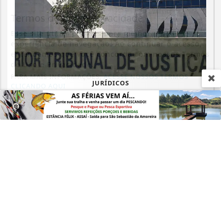
Termos de Uso e Privacidade
Esse site utiliza cookies para melhorar sua
experiência de navegação. Ao continuar o acesso,
entendemos que você concorda com nossos Termos
de Uso e Privacidade.
PARA MAIS INFORMAÇÕES,
ACESSE NOSSOS TERMOS
JURÍDICOS
CLICANDO AQUI
STJ condena ministro Marco Buzzi a
PROSSEGUIR
perda de cargo por crimes sexuais
Saiba Mais
MAIS POSTAGENS