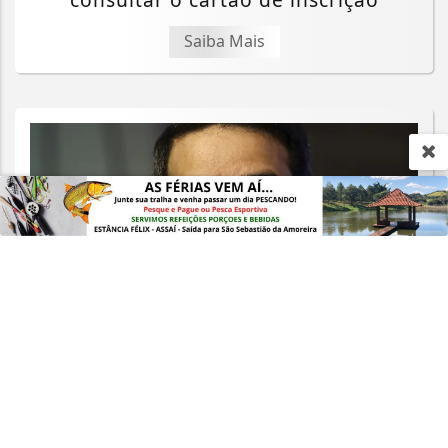
Termos de Uso e Privacidade
Saiba Mais
Esse site utiliza cookies para melhorar sua
experiência de navegação. Ao continuar o acesso,
entendemos que você concorda com nossos Termos
de Uso e Privacidade.
PARA MAIS INFORMAÇÕES,
ACESSE NOSSOS TERMOS
CLICANDO AQUI
PROSSEGUIR
JURÍDICOS
AGU pedirá na Justiça a retirada do
Discord do ar