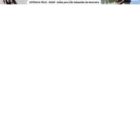
Saiba Mais
EDUCAÇÃO
Saeb 2025: Brasil recupera nível pré-
pandemia, mas ainda tem gargalos