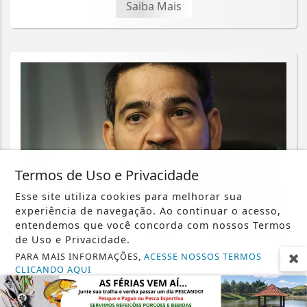
Saiba Mais
Termos de Uso e Privacidade
Esse site utiliza cookies para melhorar sua
experiência de navegação. Ao continuar o acesso,
entendemos que você concorda com nossos Termos
de Uso e Privacidade.
JURÍDICOS
PARA MAIS INFORMAÇÕES,
ACESSE NOSSOS TERMOS
AGU pedirá na Justiça a retirada do
CLICANDO AQUI
Discord do ar
PROSSEGUIR