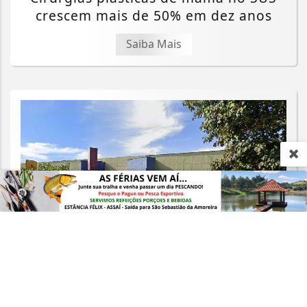
crescem mais de 50% em dez anos
Saiba Mais
Termos de Uso e Privacidade
Esse site utiliza cookies para melhorar sua
experiência de navegação. Ao continuar o acesso,
entendemos que você concorda com nossos Termos
de Uso e Privacidade.
PARA MAIS INFORMAÇÕES,
ACESSE NOSSOS TERMOS
CLICANDO AQUI
PROSSEGUIR
REGIONAL
Sem Hospital, administração