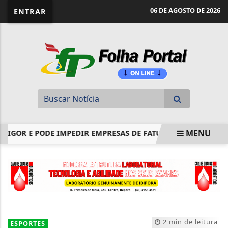
website page view counter
06 DE AGOSTO DE 2026
ENTRAR
MENU
GOR E PODE IMPEDIR EMPRESAS DE FATURAR
LEI GARANT
EM ALTA
2 min de leitura
ESPORTES