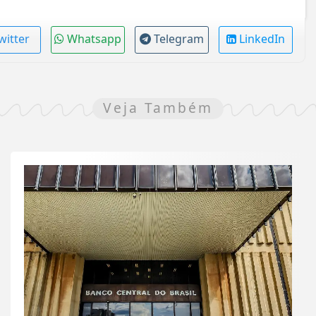
witter
Whatsapp
Telegram
LinkedIn
Veja Também