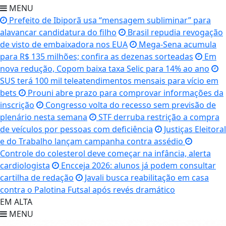
MENU
Prefeito de Ibiporã usa “mensagem subliminar” para
alavancar candidatura do filho
Brasil repudia revogação
de visto de embaixadora nos EUA
Mega-Sena acumula
para R$ 135 milhões; confira as dezenas sorteadas
Em
nova redução, Copom baixa taxa Selic para 14% ao ano
SUS terá 100 mil teleatendimentos mensais para vício em
bets
Prouni abre prazo para comprovar informações da
inscrição
Congresso volta do recesso sem previsão de
plenário nesta semana
STF derruba restrição a compra
de veículos por pessoas com deficiência
Justiças Eleitoral
e do Trabalho lançam campanha contra assédio
Controle do colesterol deve começar na infância, alerta
cardiologista
Encceja 2026: alunos já podem consultar
cartilha de redação
Javali busca reabilitação em casa
contra o Palotina Futsal após revés dramático
EM ALTA
MENU