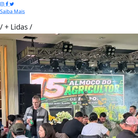
Saiba Mais
/
+ Lidas
/