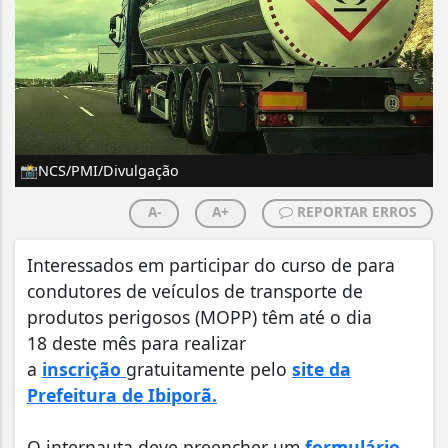
📸NCS/PMI/Divulgação
A-
A+
REPORTAR ERROS
Interessados em participar do curso de para
condutores de veículos de transporte de
produtos perigosos (MOPP) têm até o dia
18 deste mês para realizar
a
inscrição
gratuitamente pelo
site da
Prefeitura de Ibiporã.
O internauta deve preencher um
formulário