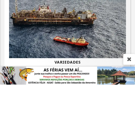
Termos de Uso e Privacidade
Esse site utiliza cookies para melhorar sua
experiência de navegação. Ao continuar o acesso,
entendemos que você concorda com nossos Termos
de Uso e Privacidade.
PARA MAIS INFORMAÇÕES,
ACESSE NOSSOS TERMOS
VARIEDADES
CLICANDO AQUI
Leilões de petróleo em outubro terão
PROSSEGUIR
recorde de áreas em disputa
Saiba Mais
MAIS POSTAGENS