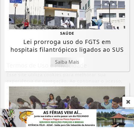
SAÚDE
Lei prorroga uso do FGTS em
hospitais filantrópicos ligados ao SUS
Saiba Mais
Termos de Uso e Privacidade
Esse site utiliza cookies para melhorar sua
experiência de navegação. Ao continuar o acesso,
entendemos que você concorda com nossos Termos
de Uso e Privacidade.
PARA MAIS INFORMAÇÕES,
ACESSE NOSSOS TERMOS
CLICANDO AQUI
PROSSEGUIR