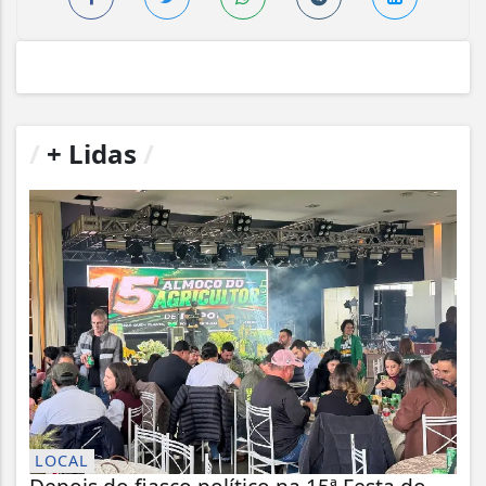
/
+ Lidas
/
LOCAL