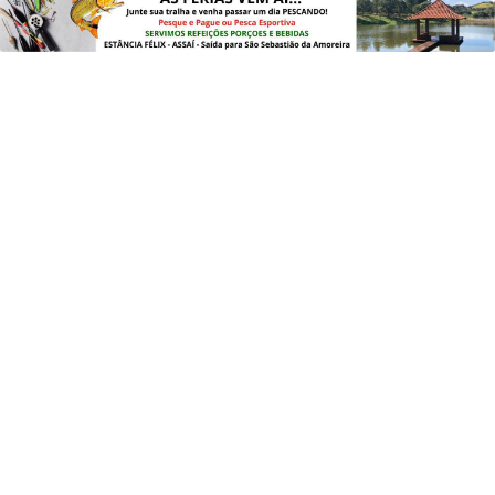
PROSSEGUIR
Saiba Mais
EDUCAÇÃO
Enade: prazo de recurso para
atendimento especial termina nesta