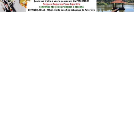
PROSSEGUIR
EDUCAÇÃO
Saeb 2025: Brasil recupera nível pré-
pandemia, mas ainda tem gargalos
Saiba Mais
MAIS POSTAGENS