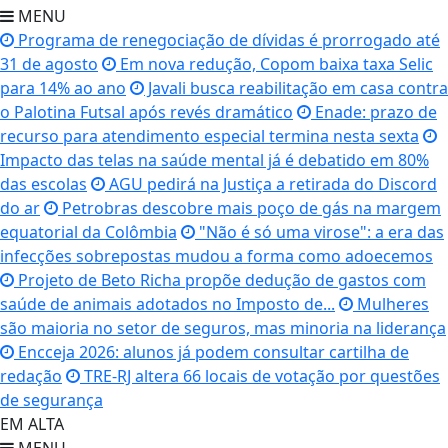
MENU
Programa de renegociação de dívidas é prorrogado até
31 de agosto
Em nova redução, Copom baixa taxa Selic
para 14% ao ano
Javali busca reabilitação em casa contra
o Palotina Futsal após revés dramático
Enade: prazo de
recurso para atendimento especial termina nesta sexta
Impacto das telas na saúde mental já é debatido em 80%
das escolas
AGU pedirá na Justiça a retirada do Discord
do ar
Petrobras descobre mais poço de gás na margem
equatorial da Colômbia
"Não é só uma virose": a era das
infecções sobrepostas mudou a forma como adoecemos
Projeto de Beto Richa propõe dedução de gastos com
saúde de animais adotados no Imposto de...
Mulheres
são maioria no setor de seguros, mas minoria na liderança
Encceja 2026: alunos já podem consultar cartilha de
redação
TRE-RJ altera 66 locais de votação por questões
de segurança
EM ALTA