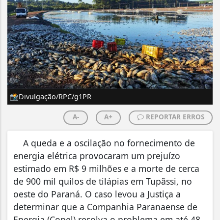
📸Divulgação/RPC/g1PR
A-
A+
REPORTAR ERROS
A queda e a oscilação no fornecimento de
energia elétrica provocaram um prejuízo
estimado em R$ 9 milhões e a morte de cerca
de 900 mil quilos de tilápias em Tupãssi, no
oeste do Paraná. O caso levou a Justiça a
determinar que a Companhia Paranaense de
Energia (Copel) resolva o problema em até 48