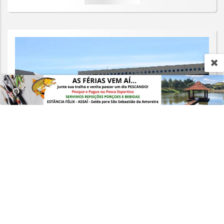
Termos de Uso e Privacidade
Esse site utiliza cookies para melhorar sua
experiência de navegação. Ao continuar o acesso,
entendemos que você concorda com nossos Termos
de Uso e Privacidade.
PARA MAIS INFORMAÇÕES,
ACESSE NOSSOS TERMOS
CLICANDO AQUI
PROSSEGUIR
JURÍDICOS
STJ condena ministro Marco Buzzi a
perda de cargo por crimes sexuais
Saiba Mais