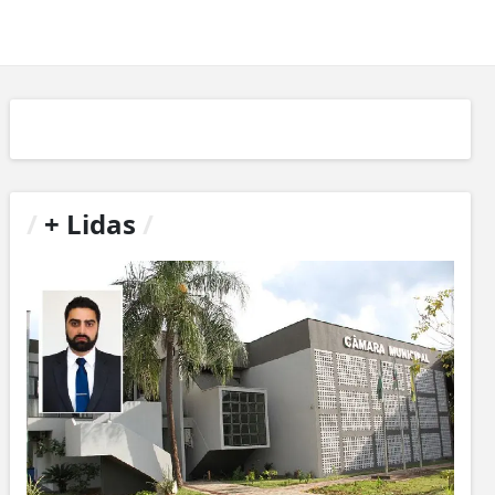
/
+ Lidas
/