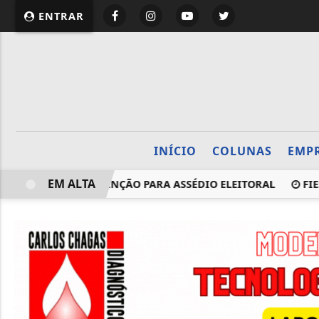
website page view counter
ENTRAR
INÍCIO
COLUNAS
EMP
EM ALTA
LHO CHAMA ATENÇÃO PARA ASSÉDIO ELEITORAL
FIES: PR