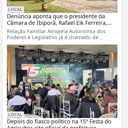
LOCAL
Denúncia aponta que o presidente da
Câmara de Ibiporã, Rafael Eik Ferreira,...
Relação Familiar Atropela Autonomia dos
Poderes e Legislativo já é chamado de...
LOCAL
Depois do fiasco político na 15ª Festa do
Agricultor, site oficial da prefeitura,...