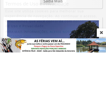
Saiba Mais
Termos de Uso e Privacidade
Esse site utiliza cookies para melhorar sua
experiência de navegação. Ao continuar o acesso,
entendemos que você concorda com nossos Termos
de Uso e Privacidade.
PARA MAIS INFORMAÇÕES,
ACESSE NOSSOS TERMOS
CLICANDO AQUI
PROSSEGUIR
POLÍTICA
TSE cria conselho para monitorar
desinformação e IA nas eleições