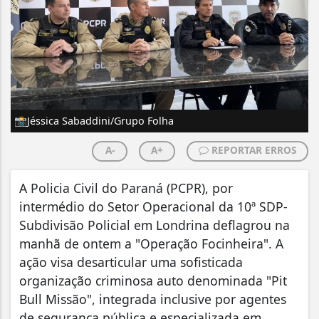
📸Jéssica Sabaddini/Grupo Folha
A-
A+
REPORTAR ERROS
A Policia Civil do Paraná (PCPR), por
intermédio do Setor Operacional da 10ª SDP-
Subdivisão Policial em Londrina deflagrou na
manhã de ontem a "Operação Focinheira". A
ação visa desarticular uma sofisticada
organização criminosa auto denominada "Pit
Bull Missão", integrada inclusive por agentes
de segurança pública e especializada em