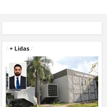
/
+ Lidas
/