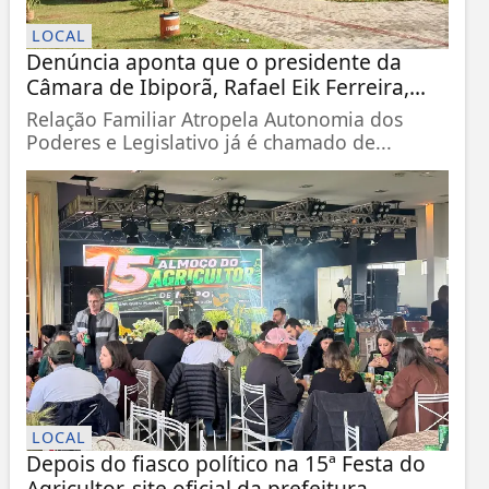
LOCAL
Denúncia aponta que o presidente da
Câmara de Ibiporã, Rafael Eik Ferreira,...
Relação Familiar Atropela Autonomia dos
Poderes e Legislativo já é chamado de...
LOCAL
Depois do fiasco político na 15ª Festa do
Agricultor, site oficial da prefeitura,...