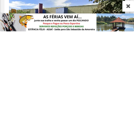
PARA MAIS INFORMAÇÕES,
ACESSE NOSSOS TERMOS
CLICANDO AQUI
PROSSEGUIR
REGIONAL
Sem Hospital, administração
municipal de Jataizinho enfrenta
desafios e conta...
Saiba Mais
MAIS POSTAGENS