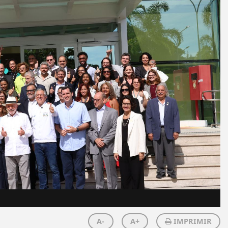
A-
A+
IMPRIMIR