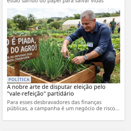
estão saindo do papel para salvar vidas
POLÍTICA
A nobre arte de disputar eleição pelo
"vale-refeição" partidário
Para esses desbravadores das finanças
públicas, a campanha é um negócio de risco...