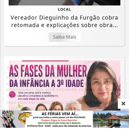
LOCAL
Vereador Dieguinho da Furgão cobra
retomada e explicações sobre obra...
Saiba Mais
Termos de Uso e Privacidade
Esse site utiliza cookies para melhorar sua
experiência de navegação. Ao continuar o acesso,
entendemos que você concorda com nossos Termos
de Uso e Privacidade.
PARA MAIS INFORMAÇÕES,
ACESSE NOSSOS TERMOS
CLICANDO AQUI
PROSSEGUIR